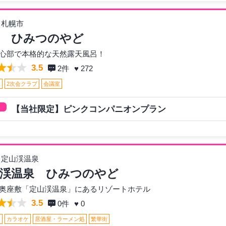
 札幌市
幌 ひみつのやど
心部で本格的な天然露天風呂！
3.5
2
件
♥ 272
呂
2次会クラブ
会議室
【当社限定】ピンクコンパニオンプラン
 定山渓温泉
渓温泉 ひみつのやど
奥座敷「定山渓温泉」にあるリゾートホテル
3.5
0
件
♥ 0
呂
カラオケ
居酒屋・ラーメン処
繁華街