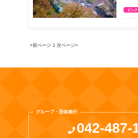
ピンク
<前ページ
1
次ページ>
グループ・団体旅行
042-487-