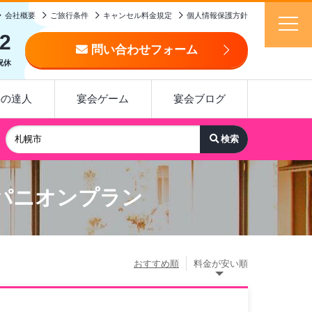
会社概要
ご旅行条件
キャンセル料金規定
個人情報保護方針
92
問い合わせフォーム
日祝休
事の達人
宴会ゲーム
宴会ブログ
パニオンプラン
おすすめ順
料金が安い順