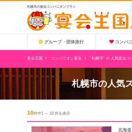
札幌市の宴会コンパニオンプラン
グループ・団体旅行
コンパニ
宴会王国
コンパニオン宴会
"札幌市" の 人気宴会
札幌市
の人気
10
件中1 ～ 10 件を表示
北海道