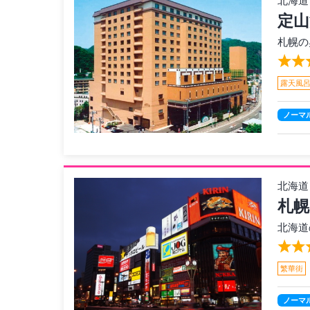
北海道
定山
札幌の
露天風
ノーマ
北海道
札幌
北海道
繁華街
ノーマ