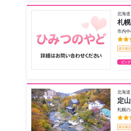
北海道
札
市内中
露天風
ピンク
北海道
定山
札幌の
露天風