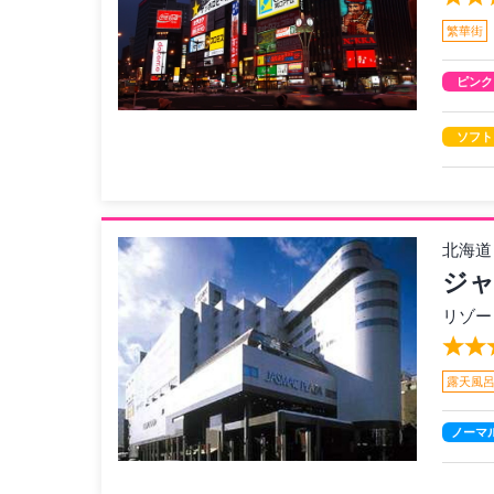
繁華街
ピンク
ソフト
北海道
ジ
リゾー
露天風
ノーマ