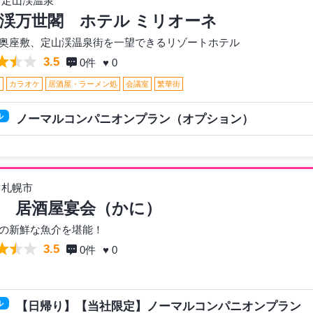
 定山渓温泉
渓万世閣 ホテル ミリオーネ
奥座敷、定山渓温泉街を一望できるリゾートホテル
3.5
0
件
♥ 0
呂
カラオケ
居酒屋・ラーメン処
会議室
繁華街
ル
ノーマルコンパニオンプラン（オプション）
 札幌市
 居酒屋宴会（かに）
の新鮮な魚介を堪能！
3.5
0
件
♥ 0
ル
【日帰り】【当社限定】ノーマルコンパニオンプラン