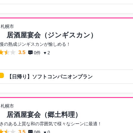
 札幌市
 居酒屋宴会（ジンギスカン）
慢の熟成ジンギスカンが愉しめる！
3.5
0
件
♥ 2
【日帰り】ソフトコンパニオンプラン
 札幌市
 居酒屋宴会（郷土料理）
きのある上質な和の雰囲気で様々なシーンに最適！
3.5
0
件
♥ 0