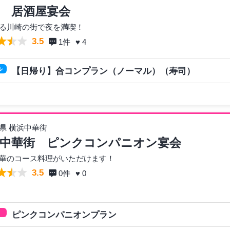
 居酒屋宴会
る川崎の街で夜を満喫！
3.5
1
件
♥ 4
ル
【日帰り】合コンプラン（ノーマル）（寿司）
県 横浜中華街
中華街 ピンクコンパニオン宴会
華のコース料理がいただけます！
3.5
0
件
♥ 0
ピンクコンパニオンプラン