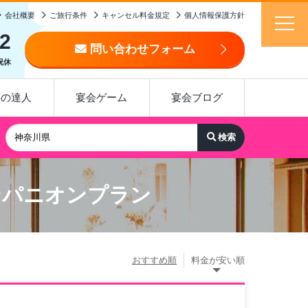
会社概要
ご旅行条件
キャンセル料金規定
個人情報保護方針
92
問い合わせフォーム
日祝休
事の達人
宴会ゲーム
宴会ブログ
ンパニオンプラン
おすすめ順
料金が安い順