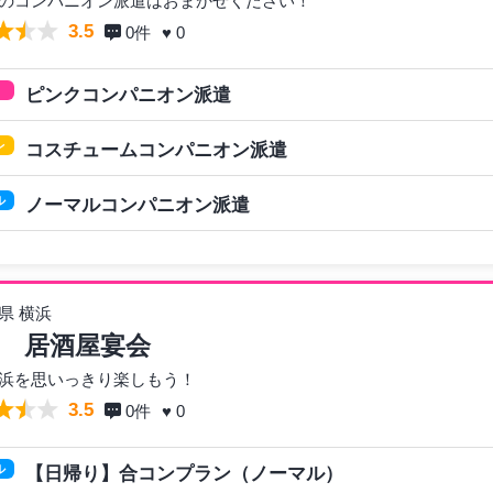
のコンパニオン派遣はおまかせください！
3.5
0
件
♥ 0
ピンクコンパニオン派遣
レ
コスチュームコンパニオン派遣
ル
ノーマルコンパニオン派遣
県 横浜
 居酒屋宴会
浜を思いっきり楽しもう！
3.5
0
件
♥ 0
ル
【日帰り】合コンプラン（ノーマル）