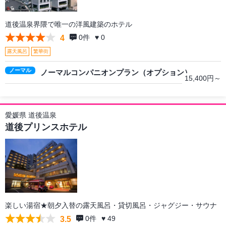
道後温泉界隈で唯一の洋風建築のホテル
0
件
♥ 0
4
露天風呂
繁華街
ノーマル
ノーマルコンパニオンプラン（オプション）
15,400円～
愛媛県 道後温泉
道後プリンスホテル
楽しい湯宿★朝夕入替の露天風呂・貸切風呂・ジャグジー・サウナ
0
件
♥ 49
3.5