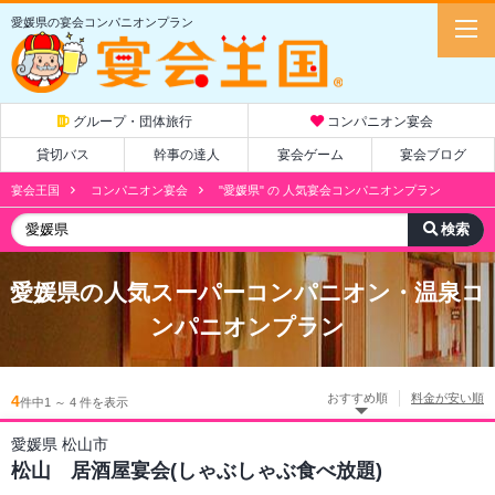
愛媛県の宴会コンパニオンプラン
グループ・団体旅行
コンパニオン宴会
貸切バス
幹事の達人
宴会ゲーム
宴会ブログ
宴会王国
コンパニオン宴会
"愛媛県" の 人気宴会コンパニオンプラン
愛媛県
の人気スーパーコンパニオン・温泉コ
ンパニオンプラン
おすすめ順
料金が安い順
4
件中1 ～ 4 件を表示
愛媛県 松山市
松山 居酒屋宴会(しゃぶしゃぶ食べ放題)