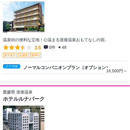
温泉街の便利な立地！心温まる道後温泉おもてなしの宿。
0
件
♥ 48
3.5
露天風呂
会議室
繁華街
ノーマル
ノーマルコンパニオンプラン（オプション）
16,500円～
愛媛県 道後温泉
ホテルルナパーク