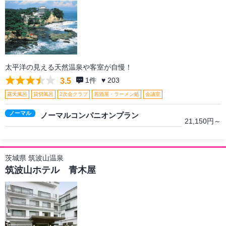
太平洋の見える天然温泉や客室が自慢！
1
件
♥ 203
3.5
露天風呂
貸切風呂
2次会クラブ
居酒屋・ラーメン処
会議室
ノーマル
ノーマルコンパニオンプラン
21,150円～
茨城県 筑波山温泉
筑波山ホテル 青木屋