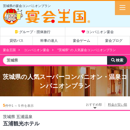
茨城県の宴会コンパニオンプラン
グループ・団体旅行
コンパニオン宴会
貸切バス
幹事の達人
宴会ゲーム
宴会ブログ
宴会王国
コンパニオン宴会
"茨城県" の 人気宴会コンパニオンプラン
茨城県
の人気スーパーコンパニオン・温泉コ
ンパニオンプラン
おすすめ順
料金が安い順
5
件中1 ～ 5 件を表示
茨城県 五浦温泉
五浦観光ホテル