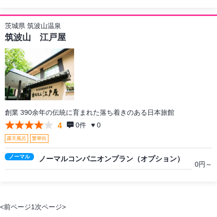
茨城県 筑波山温泉
筑波山 江戸屋
創業 390余年の伝統に育まれた落ち着きのある日本旅館
0
件
♥ 0
4
露天風呂
繁華街
ノーマル
ノーマルコンパニオンプラン（オプション）
0円～
<前ページ
1
次ページ>