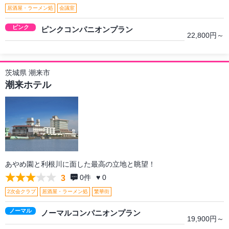
居酒屋・ラーメン処
会議室
ピンク
ピンクコンパニオンプラン
22,800円～
茨城県 潮来市
潮来ホテル
あやめ園と利根川に面した最高の立地と眺望！
0
件
♥ 0
3
2次会クラブ
居酒屋・ラーメン処
繁華街
ノーマル
ノーマルコンパニオンプラン
19,900円～