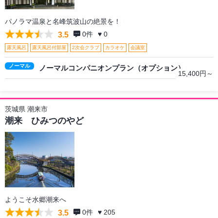
パノラマ温泉と名峰筑波山の絶景を！
0
件
♥ 0
3.5
露天風呂
露天風呂付部屋
2次会クラブ
カラオケ
会議室
ノーマル
ノーマルコンパニオンプラン（オプション）
15,400円～
茨城県 潮来市
潮来 ひみつのやど
ようこそ水郷潮来へ
0
件
♥ 205
3.5