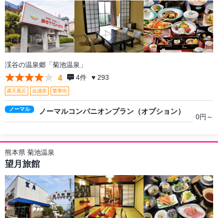
渓谷の温泉郷「菊池温泉」
4
件
♥ 293
4
露天風呂
会議室
繁華街
ノーマル
ノーマルコンパニオンプラン（オプション）
0円～
熊本県 菊池温泉
望月旅館