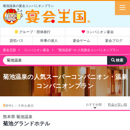
菊池温泉の宴会コンパニオンプラン
グループ・団体旅行
コンパニオン宴会
貸切バス
幹事の達人
宴会ゲーム
宴会ブログ
宴会王国
コンパニオン宴会
"菊池温泉" の 人気宴会コンパニオンプラン
菊池温泉
の人気スーパーコンパニオン・温泉
コンパニオンプラン
おすすめ順
料金が安い順
3
件中1 ～ 3 件を表示
熊本県 菊池温泉
菊池グランドホテル