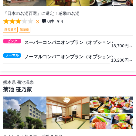
『日本の名湯百選』に選定！感動の名湯
0
件
♥ 4
3
露天風呂
繁華街
ピンク
スーパーコンパニオンプラン（オプション）
18,700円～
ノーマル
ノーマルコンパニオンプラン（オプション）
13,200円～
熊本県 菊池温泉
菊池 笹乃家