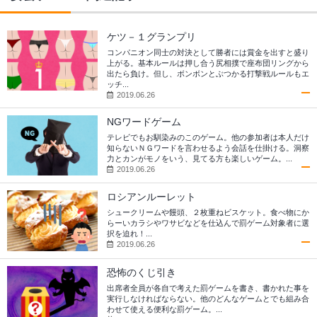
ケツ－１グランプリ
コンパニオン同士の対決として勝者には賞金を出すと盛り
上がる。基本ルールは押し合う尻相撲で座布団リングから
出たら負け。但し、ボンボンとぶつかる打撃戦ルールもエ
ッチ...
2019.06.26
NGワードゲーム
テレビでもお馴染みのこのゲーム。他の参加者は本人だけ
知らないＮＧワードを言わせるよう会話を仕掛ける。洞察
力とカンがモノをいう、見てる方も楽しいゲーム。...
2019.06.26
ロシアンルーレット
シュークリームや饅頭、２枚重ねビスケット。食べ物にか
らーいカラシやワサビなどを仕込んで罰ゲーム対象者に選
択を迫れ！...
2019.06.26
恐怖のくじ引き
出席者全員が各自で考えた罰ゲームを書き、書かれた事を
実行しなければならない。他のどんなゲームとでも組み合
わせて使える便利な罰ゲーム。...