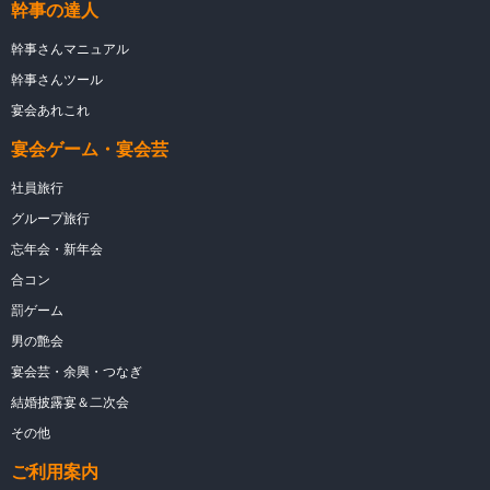
幹事の達人
幹事さんマニュアル
幹事さんツール
宴会あれこれ
宴会ゲーム・宴会芸
社員旅行
グループ旅行
忘年会・新年会
合コン
罰ゲーム
男の艶会
宴会芸・余興・つなぎ
結婚披露宴＆二次会
その他
ご利用案内