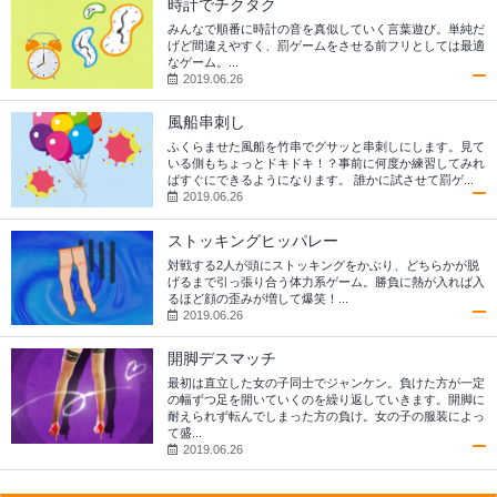
時計でチクタク
みんなで順番に時計の音を真似していく言葉遊び。単純だ
げど間違えやすく、罰ゲームをさせる前フリとしては最適
なゲーム。...
2019.06.26
風船串刺し
ふくらませた風船を竹串でグサッと串刺しにします。見て
いる側もちょっとドキドキ！？事前に何度か練習してみれ
ばすぐにできるようになります。 誰かに試させて罰ゲ...
2019.06.26
ストッキングヒッパレー
対戦する2人が頭にストッキングをかぶり、どちらかが脱
げるまで引っ張り合う体力系ゲーム。勝負に熱が入れば入
るほど顔の歪みが増して爆笑！...
2019.06.26
開脚デスマッチ
最初は直立した女の子同士でジャンケン。負けた方が一定
の幅ずつ足を開いていくのを繰り返していきます。開脚に
耐えられず転んでしまった方の負け。女の子の服装によっ
て盛...
2019.06.26