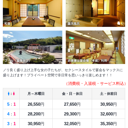
ノリ良く盛り上げ上手な女の子たちが、セクシースタイルで宴会をマックスに
盛り上げます！プライベート空間で非日常を思いっきり楽しめます！！
（消費税・入湯税・サービス料込）
：
月～木曜日
金・日・休日
土・休前日
5
1
26,550
27,650
30,950
：
円
円
円
4
1
28,200
29,300
32,600
：
円
円
円
3
1
30,950
32,050
35,350
：
円
円
円