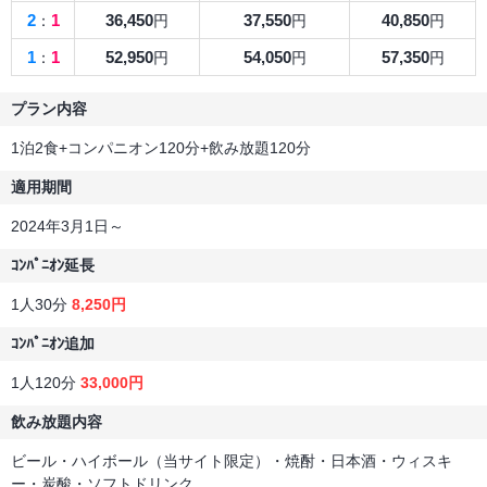
2
1
36,450
37,550
40,850
：
円
円
円
1
1
52,950
54,050
57,350
：
円
円
円
プラン内容
1泊2食+コンパニオン120分+飲み放題120分
適用期間
2024年3月1日～
ｺﾝﾊﾟﾆｵﾝ延長
1人30分
8,250円
ｺﾝﾊﾟﾆｵﾝ追加
1人120分
33,000円
飲み放題内容
ビール・ハイボール（当サイト限定）・焼酎・日本酒・ウィスキ
ー・炭酸・ソフトドリンク