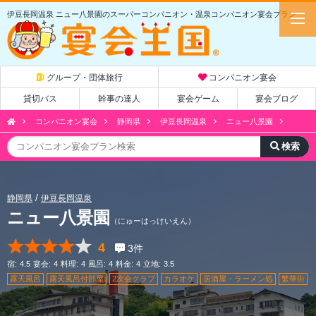
伊豆長岡温泉 ニュー八景園のスーパーコンパニオン・温泉コンパニオン宴会プラン
グループ・団体旅行
コンパニオン宴会
貸切バス
幹事の達人
宴会ゲーム
宴会ブログ
コンパニオン宴会
静岡県
伊豆長岡温泉
ニュー八景園
静岡県
伊豆長岡温泉
ニュー八景園
（にゅーはっけいえん）
4
3
件
宿:
4.5
宴会:
4
料理:
4
風呂:
4
料金:
4
立地:
3.5
露天風呂
露天風呂付部屋
2次会クラブ
カラオケ
居酒屋・ラーメン処
繁華街