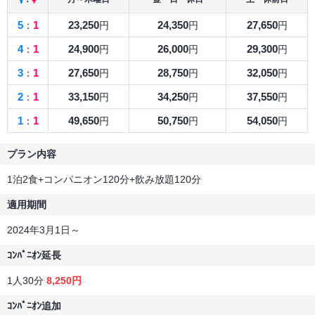
5
1
23,250
24,350
27,650
：
円
円
円
4
1
24,900
26,000
29,300
：
円
円
円
3
1
27,650
28,750
32,050
：
円
円
円
2
1
33,150
34,250
37,550
：
円
円
円
1
1
49,650
50,750
54,050
：
円
円
円
プラン内容
1泊2食+コンパニオン120分+飲み放題120分
適用期間
2024年3月1日～
ｺﾝﾊﾟﾆｵﾝ延長
1人30分
8,250円
ｺﾝﾊﾟﾆｵﾝ追加