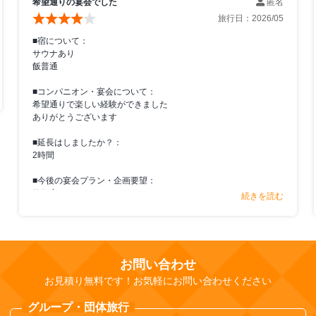
希望通りの宴会でした
匿名
旅行日：
2026/05
■宿について：
サウナあり
飯普通
■コンパニオン・宴会について：
希望通りで楽しい経験ができました
ありがとうございます
■延長はしましたか？：
2時間
■今後の宴会プラン・企画要望：
物価高なので
続きを読む
価格を抑えるプランがあればよいですね
■【コンパニオン宴会】のサービス・スタッフ対応について：
メールのみの対応でありがたいです
（お客様アンケートより）
お問い合わせ
お見積り無料です！お気軽にお問い合わせください
グループ・団体旅行