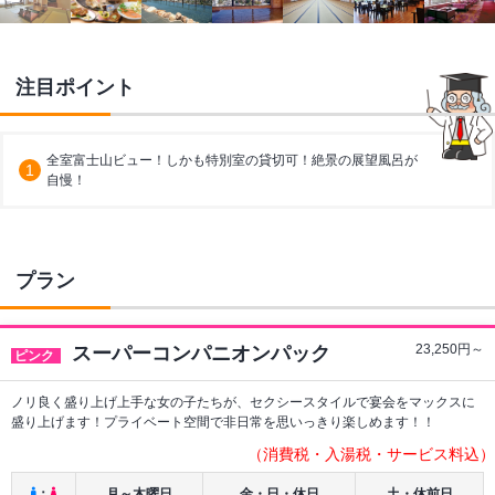
注目ポイント
全室富士山ビュー！しかも特別室の貸切可！絶景の展望風呂が
自慢！
プラン
23,250
円～
スーパーコンパニオンパック
ピンク
ノリ良く盛り上げ上手な女の子たちが、セクシースタイルで宴会をマックスに
盛り上げます！プライベート空間で非日常を思いっきり楽しめます！！
（消費税・入湯税・サービス料込）
：
月～木曜日
金・日・休日
土・休前日