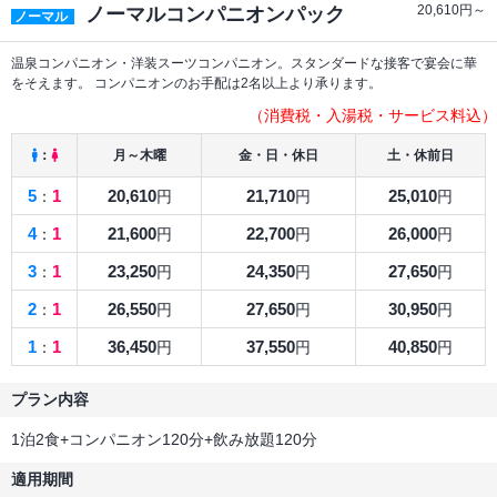
20,610
円～
ノーマルコンパニオンパック
ノーマル
温泉コンパニオン・洋装スーツコンパニオン。スタンダードな接客で宴会に華
をそえます。 コンパニオンのお手配は2名以上より承ります。
（消費税・入湯税・サービス料込）
：
月～木曜
金・日・休日
土・休前日
5
1
20,610
21,710
25,010
：
円
円
円
4
1
21,600
22,700
26,000
：
円
円
円
3
1
23,250
24,350
27,650
：
円
円
円
2
1
26,550
27,650
30,950
：
円
円
円
1
1
36,450
37,550
40,850
：
円
円
円
プラン内容
1泊2食+コンパニオン120分+飲み放題120分
適用期間