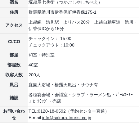
宿名
塚越屋七兵衛（つかごしやしちべえ）
住所
群馬県渋川市伊香保町伊香保175-1
上越線 渋川駅 よりバス20分 上越自動車道 渋川・
アクセス
伊香保ICから15分
チェックイン： 15:00
CI/CO
チェックアウト：10:00
部屋
和室・特別室
部屋数
40室
収容人数
200人
風呂
庭園大浴場・檜露天風呂・サウナ有
各種宴会場・会議室・クラブ・ラーメン処・ｹﾞｰﾑｺｰﾅｰ・
施設
ｺｰﾋｰﾗｳﾝｼﾞ・売店
お問い合わ
TEL:
0120-18-0592
（予約センター直通）
せ
E-mail:
info@sakura-tourist.co.jp