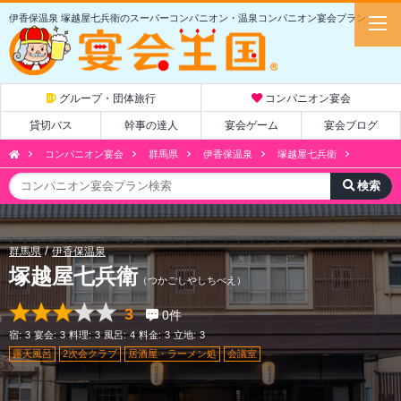
伊香保温泉 塚越屋七兵衛のスーパーコンパニオン・温泉コンパニオン宴会プラン
グループ・団体旅行
コンパニオン宴会
貸切バス
幹事の達人
宴会ゲーム
宴会ブログ
コンパニオン宴会
群馬県
伊香保温泉
塚越屋七兵衛
群馬県
伊香保温泉
塚越屋七兵衛
（つかごしやしちべえ）
3
0
件
宿:
3
宴会:
3
料理:
3
風呂:
4
料金:
3
立地:
3
露天風呂
2次会クラブ
居酒屋・ラーメン処
会議室