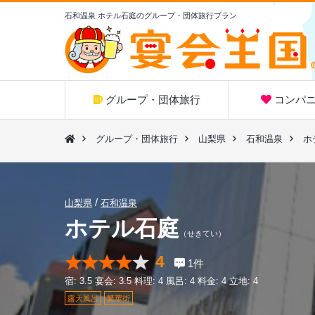
石和温泉 ホテル石庭のグループ・団体旅行プラン
グループ・団体旅行
コンパニ
グループ・団体旅行
山梨県
石和温泉
ホ
山梨県
石和温泉
ホテル石庭
（せきてい）
4
1
件
宿:
3.5
宴会:
3.5
料理:
4
風呂:
4
料金:
4
立地:
4
露天風呂
繁華街