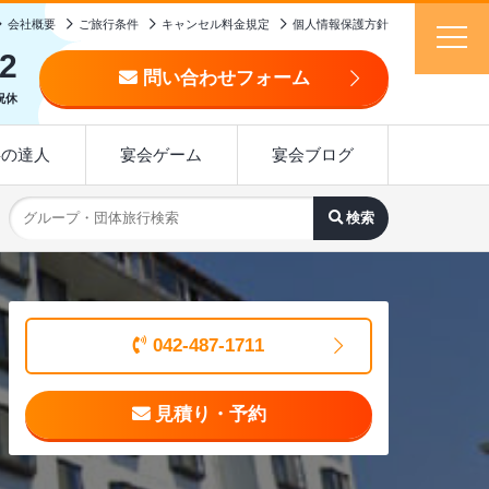
会社概要
ご旅行条件
キャンセル料金規定
個人情報保護方針
92
問い合わせフォーム
日祝休
事の達人
宴会ゲーム
宴会ブログ
042-487-1711