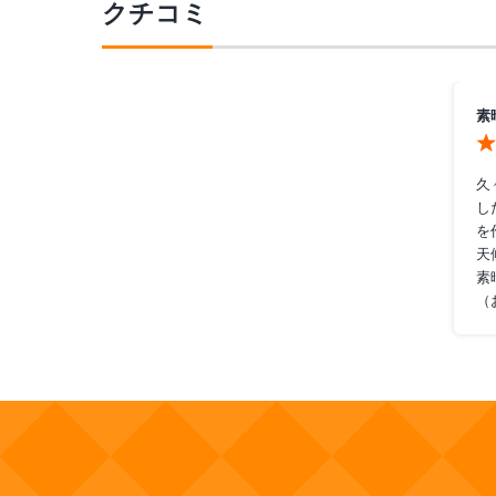
クチコミ
素
久
し
を
天
素
（