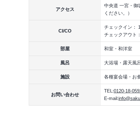
中央道 一宮・御
アクセス
ください。）
チェックイン： 15
CI/CO
チェックアウト：1
部屋
和室・和洋室
風呂
大浴場・露天風呂
施設
各種宴会場・お
TEL:
0120-18-059
お問い合わせ
E-mail:
info@sakur