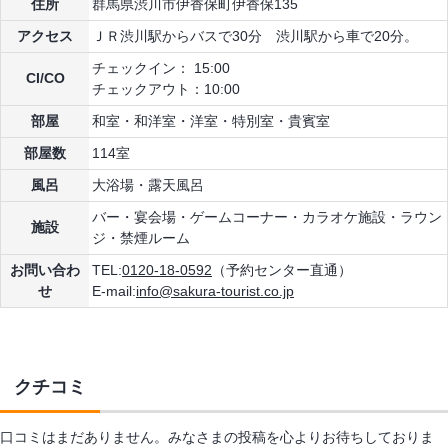
住所
群馬県渋川市伊香保町伊香保135
アクセス
ＪＲ渋川駅からバスで30分 渋川駅から車で20分。
チェックイン： 15:00
CI/CO
チェックアウト：10:00
部屋
和室・和洋室・洋室・特別室・貴賓室
部屋数
114室
風呂
大浴場・露天風呂
バー・宴会場・ゲームコーナー・カラオケ施設・ラウン
施設
ジ・禁煙ルーム
お問い合わ
TEL:
0120-18-0592
（予約センター直通）
せ
E-mail:
info@sakura-tourist.co.jp
クチコミ
口コミはまだありません。みなさまの投稿を心よりお待ちしておりま