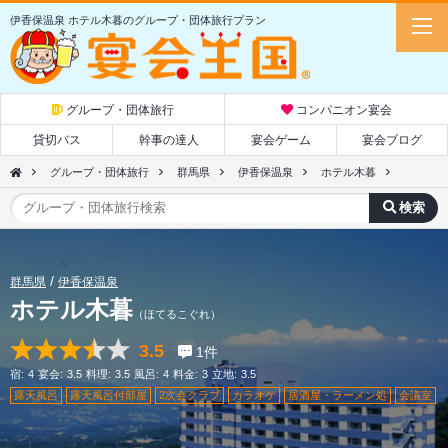
伊香保温泉 ホテル木暮のグループ・団体旅行プラン
グループ・団体旅行
コンパニオン宴会
貸切バス
幹事の達人
宴会ゲーム
宴会ブログ
グループ・団体旅行
群馬県
伊香保温泉
ホテル木暮
群馬県
伊香保温泉
ホテル木暮
（ほてるこぐれ）
3.5
1
件
宿:
4
宴会:
3.5
料理:
3.5
風呂:
4
料金:
3
立地:
3.5
露天風呂
露天風呂付部屋
2次会クラブ
カラオケ
居酒屋・ラーメン処
会議室