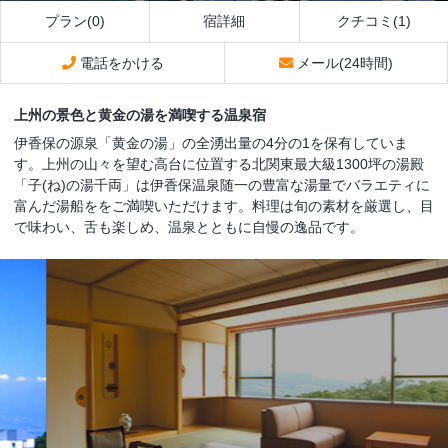
プラン(0)
宿詳細
クチコミ(1)
電話をかける
メール(24時間)
上州の景色と黄金の湯を満喫する温泉宿
伊香保の源泉「黄金の湯」の全湧出量の4分の1を保有していま
す。上州の山々を望む高台に位置する北関東最大級1300坪の湯殿
「子(ね)の湯千両」は伊香保温泉随一の豊富な湯量でバラエティに
富んだ湯船ををご満喫いただけます。料理は旬の素材を厳選し、目
で味わい、舌も楽しめ、温泉とともに自慢の逸品です。