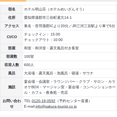
宿名
ホテル明山荘（ホテルめいざんそう）
住所
愛知県蒲郡市三谷町鳶欠14-1
アクセス
東名・音羽蒲郡ICより20分／JR三河三谷駅より車で5分
チェックイン： 15:00
CI/CO
チェックアウト：10:00
部屋
和室・和洋室・露天風呂付き客室
部屋数
100室
収容人数
600人
風呂
大浴場・露天風呂・泡風呂・寝湯・サウナ
宴会場・会議室・ラウンジバー・クラブ・サロン・カラ
施設
オケBOX・マージャン室・宴会場・コンベンションホー
ル・カフェ・夜食処・売店
お問い合わ
TEL:
0120-18-0592
（予約センター直通）
せ
E-mail:
info@sakura-tourist.co.jp