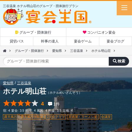
三谷温泉 ホテル明山荘のグループ・団体旅行プラン
グループ・団体旅行
コンパニオン宴会
貸切バス
幹事の達人
宴会ゲーム
宴会ブログ
グループ・団体旅行
愛知県
三谷温泉
ホテル明山荘
愛知県
三谷温泉
ホテル明山荘
（ホテルめいざんそう）
4
1
件
宿:
4
宴会:
3.5
料理:
4
風呂:
4
料金:
3.5
立地:
4
露天風呂
露天風呂付部屋
2次会クラブ
居酒屋・ラーメン処
会議室