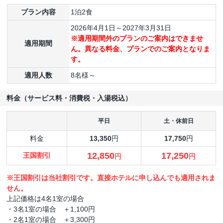
プラン内容
1泊2食
2026年4月1日～2027年3月31日
※適用期間外のプランのご案内はできませ
適用期間
ん。異なる料金、プランでのご案内となりま
す。
適用人数
8名様～
料金（サービス料・消費税・入湯税込）
平日
土・休前日
料金
13,350
円
17,750
円
12,850
17,250
王国割引
円
円
※王国割引は当社割引です。直接ホテルに申し込んでも適用されま
せん。
上記価格は4名1室の場合
・3名1室の場合 ＋1,100円
・2名1室の場合 ＋3,300円