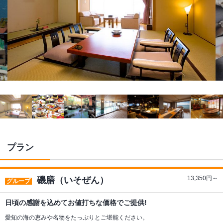
プラン
13,350
円～
磯膳（いそぜん）
グループ
日頃の感謝を込めてお値打ちな価格でご提供!
愛知の海の恵みや名物をたっぷりとご堪能ください。