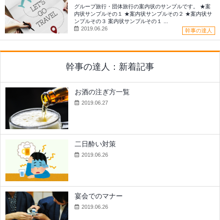
グループ旅行・団体旅行の案内状のサンプルです。 ★案
内状サンプルその１ ★案内状サンプルその２ ★案内状サ
ンプルその３ 案内状サンプルその１ ...
2019.06.26
幹事の達人
幹事の達人：新着記事
お酒の注ぎ方一覧
2019.06.27
二日酔い対策
2019.06.26
宴会でのマナー
2019.06.26