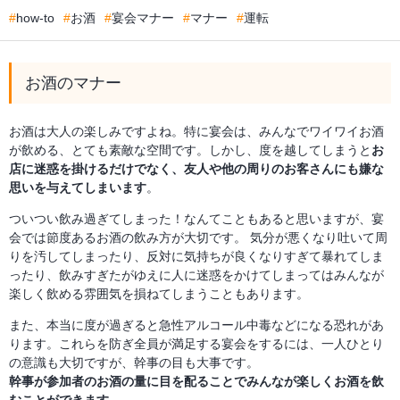
how-to
お酒
宴会マナー
マナー
運転
お酒のマナー
お酒は大人の楽しみですよね。特に宴会は、みんなでワイワイお酒
が飲める、とても素敵な空間です。しかし、度を越してしまうと
お
店に迷惑を掛けるだけでなく、友人や他の周りのお客さんにも嫌な
思いを与えてしまいます
。
ついつい飲み過ぎてしまった！なんてこともあると思いますが、宴
会では節度あるお酒の飲み方が大切です。 気分が悪くなり吐いて周
りを汚してしまったり、反対に気持ちが良くなりすぎて暴れてしま
ったり、飲みすぎたがゆえに人に迷惑をかけてしまってはみんなが
楽しく飲める雰囲気を損ねてしまうこともあります。
また、本当に度が過ぎると急性アルコール中毒などになる恐れがあ
ります。これらを防ぎ全員が満足する宴会をするには、一人ひとり
の意識も大切ですが、幹事の目も大事です。
幹事が参加者のお酒の量に目を配ることでみんなが楽しくお酒を飲
むことができます
。