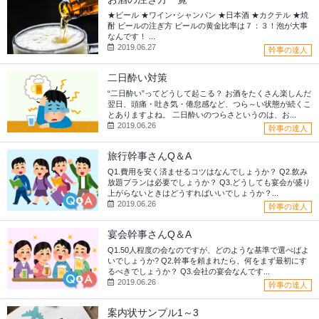
★ビール ★ワイン･シャンパン ★日本酒 ★カクテル ★焼
酎 ビールの注ぎ方 ビールの黄金比率は７：３！泡が大事
なんです！ ...
2019.06.27
幹事の達人
二日酔い対策
“二日酔い”ってどうして起こる？ お酒をたくさん楽しんだ
翌日、頭痛・吐き気・倦怠感など、つら～い状態が続くこ
とありますよね。 二日酔いのつらさというのは、お...
2019.06.26
幹事の達人
旅行幹事さんQ＆A
Q1.費用を安く済ませるコツはなんでしょうか？ Q2.飲み
放題プランは必要でしょうか？ Q3.どうしても宴会が盛り
上がらないときはどうすればいいでしょうか？...
2019.06.26
幹事の達人
宴会幹事さんQ＆A
Q1.50人程度の会なのですが、どのような基準で選べばよ
いでしょうか? Q2.幹事を頼まれたら、何をまず最初にす
るべきでしょうか？ Q3.会社の宴会なんです...
2019.06.26
幹事の達人
案内状サンプル1～3